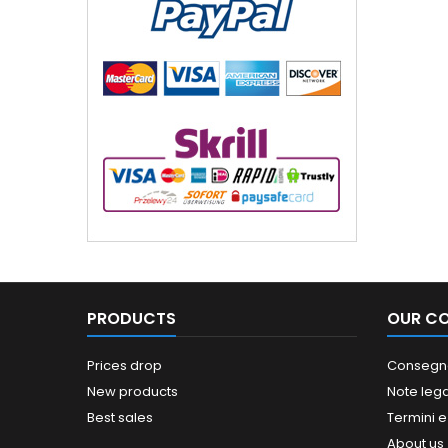
PRODUCTS
OUR C
Prices drop
Consegn
New products
Note lega
Best sales
Termini e
About us