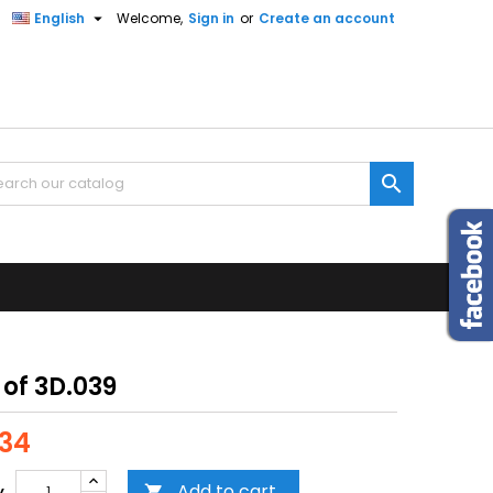

English
Welcome,
Sign in
or
Create an account

of 3D.039
34
Add to cart
y
