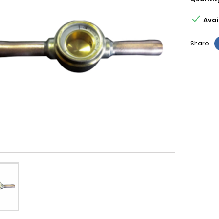

Avai
Share