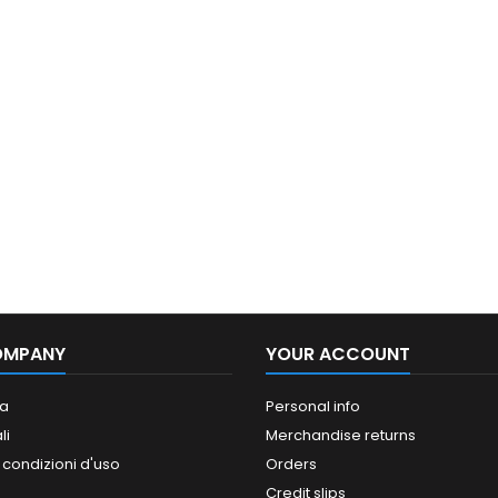
OMPANY
YOUR ACCOUNT
a
Personal info
li
Merchandise returns
 condizioni d'uso
Orders
Credit slips