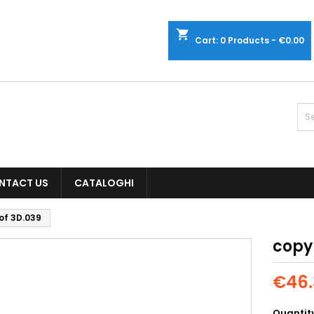
shopping_cart
Cart:
0
Products - €0.00
NTACT US
CATALOGHI
of 3D.039
copy 
€46.
Quantit