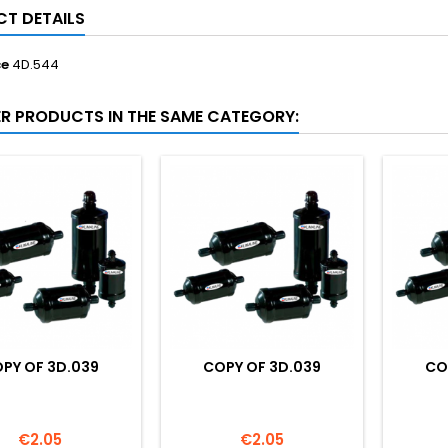
T DETAILS
ce
4D.544
ER PRODUCTS IN THE SAME CATEGORY:
PY OF 3D.039
COPY OF 3D.039
CO
Price
Price
€2.05
€2.05