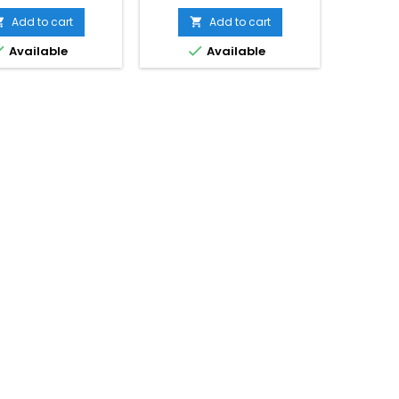
Add to cart
Add to cart




Available
Available