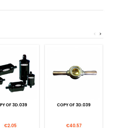
<
>
PY OF 3D.039
COPY OF 3D.039
COP
Price
Price
€2.05
€40.57