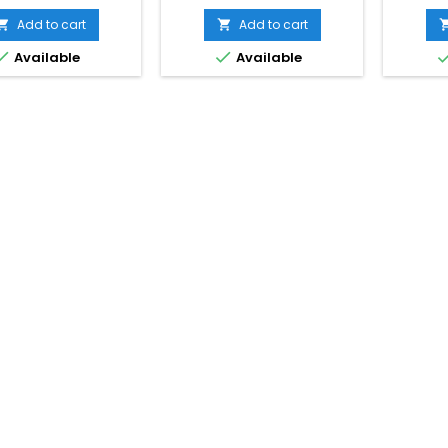
Add to cart
Add to cart




Available
Available