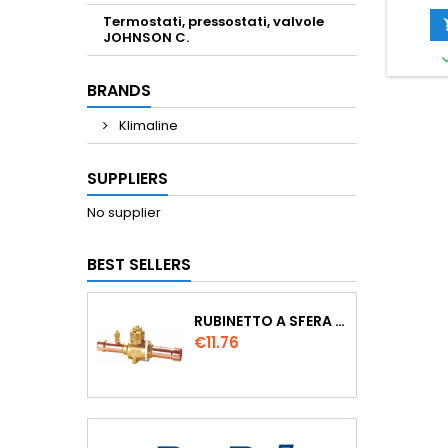
Termostati, pressostati, valvole
JOHNSON C.
BRANDS
Klimaline
SUPPLIERS
No supplier
BEST SELLERS
RUBINETTO A SFERA ODS DIA. 1/4"
Price
€11.76