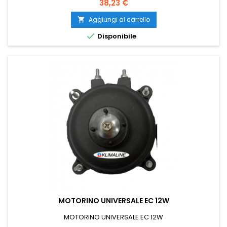
Prezzo
38,23 €
Aggiungi al carrello


Disponibile
MOTORINO UNIVERSALE EC 12W
MOTORINO UNIVERSALE EC 12W