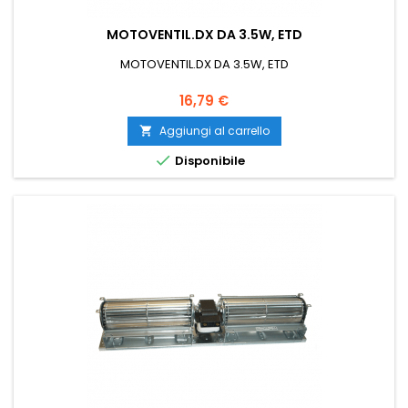
MOTOVENTIL.DX DA 3.5W, ETD
MOTOVENTIL.DX DA 3.5W, ETD
Prezzo
16,79 €
Aggiungi al carrello


Disponibile