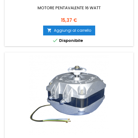
MOTORE PENTAVALENTE 16 WATT
Prezzo
15,37 €
Aggiungi al carrello


Disponibile