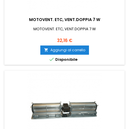
MOTOVENT. ETC, VENT.DOPPIA 7 W
MOTOVENT. ETC, VENT.DOPPIA 7 W
Prezzo
32,16 €
Aggiungi al carrello


Disponibile