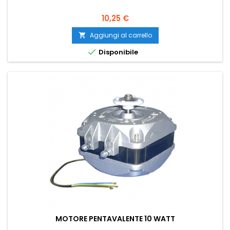
Prezzo
10,25 €
Aggiungi al carrello


Disponibile
MOTORE PENTAVALENTE 10 WATT