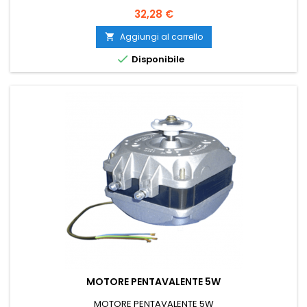
Prezzo
32,28 €
Aggiungi al carrello


Disponibile
MOTORE PENTAVALENTE 5W
MOTORE PENTAVALENTE 5W