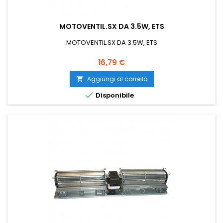
MOTOVENTIL.SX DA 3.5W, ETS
MOTOVENTIL.SX DA 3.5W, ETS
Prezzo
16,79 €
Aggiungi al carrello


Disponibile