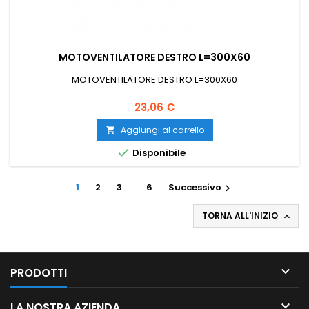
MOTOVENTILATORE DESTRO L=300X60
MOTOVENTILATORE DESTRO L=300X60
Prezzo
23,06 €
Aggiungi al carrello


Disponibile
1
2
3
…
6
Successivo

TORNA ALL'INIZIO


PRODOTTI

LA NOSTRA AZIENDA