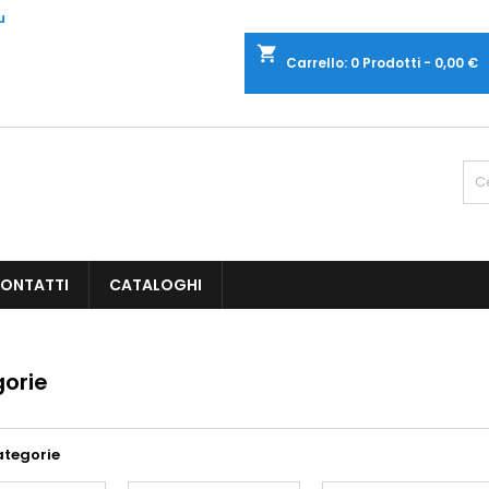
u
shopping_cart
Carrello:
0
Prodotti - 0,00 €
ONTATTI
CATALOGHI
orie
ategorie