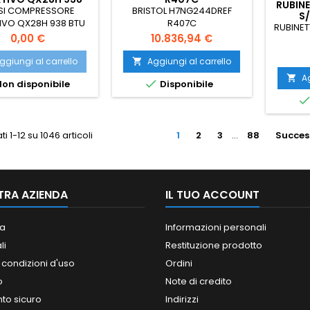
RUBIN
TU 220V/50HZ
SI COMPRESSORE
BRISTOL H7NG244DREF
S/
IVO QX28H 938 BTU
R407C
RUBINET
220V/50Hz
Prezzo
Prezzo
0,00 €
10.836,94 €
ggiungi al carrello
Aggiungi al carrello

Ag


on disponibile
Disponibile
ti 1-12 su 1046 articoli
1
2
3
…
88
Succes
TRA AZIENDA
IL TUO ACCOUNT
a
Informazioni personali
li
Restituzione prodotto
 condizioni d'uso
Ordini
o
Note di credito
o sicuro
Indirizzi