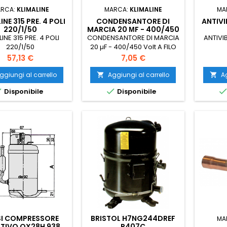
RCA:
KLIMALINE
MARCA:
KLIMALINE
MA
INE 315 PRE. 4 POLI
CONDENSANTORE DI
ANTIVI
220/1/50
MARCIA 20 ΜF - 400/450
VOLT A FILO
LINE 315 PRE. 4 POLI
CONDENSANTORE DI MARCIA
ANTIVI
220/1/50
20 µF - 400/450 Volt A FILO
Prezzo
Prezzo
57,13 €
7,05 €
ggiungi al carrello
Aggiungi al carrello
Ag




Disponibile
Disponibile
SI COMPRESSORE
BRISTOL H7NG244DREF
MA
TIVO QX28H 938
R407C