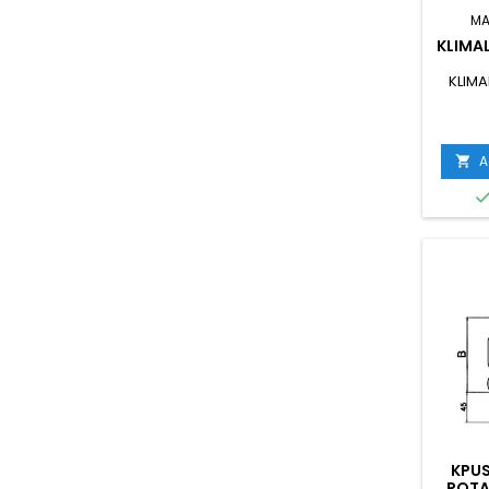
MA
KLIMAL
KLIMA
A

KPU
ROTA