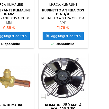
RCA:
KLIMALINE
MARCA:
KLIMALINE
BRANTE KLIMALINE
RUBINETTO A SFERA ODS
16 MM
DIA. 1/4"
BRANTE KLIMALINE 16
RUBINETTO A SFERA ODS DIA.
MM
1/4"
Prezzo
Prezzo
9,58 €
11,76 €
giungi al carrello
Aggiungi al carrello



Disponibile
Disponibile
KLIMALINE 250 ASP. 4
RCA:
KLIMALINE
POLI 220/1/50