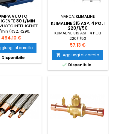
OMPA VUOTO
MARCA:
KLIMALINE
LIGENTE 80 L/MIN
KLIMALINE 315 ASP. 4 POLI
 R290, R1234YF)
UOTO INTELLIGENTE
220/1/50
/min (R32, R290,
KLIMALINE 315 ASP. 4 POLI
R1234YF)
Prezzo
494,10 €
220/1/50
Prezzo
57,13 €
giungi al carrello
Aggiungi al carrello


Disponibile

Disponibile