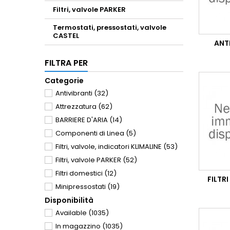
Filtri, valvole PARKER
Termostati, pressostati, valvole
CASTEL
ANT
FILTRA PER
Categorie
Antivibranti
(32)
Attrezzatura
(62)
BARRIERE D'ARIA
(14)
Componenti di Linea
(5)
Filtri, valvole, indicatori KLIMALINE
(53)
Filtri, valvole PARKER
(52)
Filtri domestici
(12)
FILTR
Minipressostati
(19)
Disponibilità
Motorini assiali, centrifughi e compatti
(62)
Available
(1035)
In magazzino
(1035)