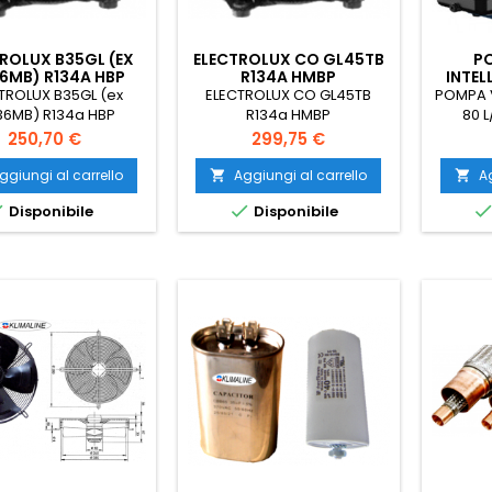
ROLUX B35GL (EX
ELECTROLUX CO GL45TB
P
6MB) R134A HBP
R134A HMBP
INTEL
(R32,
TROLUX B35GL (ex
ELECTROLUX CO GL45TB
POMPA V
6MB) R134a HBP
R134a HMBP
80 L
Prezzo
Prezzo
250,70 €
299,75 €
ggiungi al carrello
Aggiungi al carrello
Ag




Disponibile
Disponibile