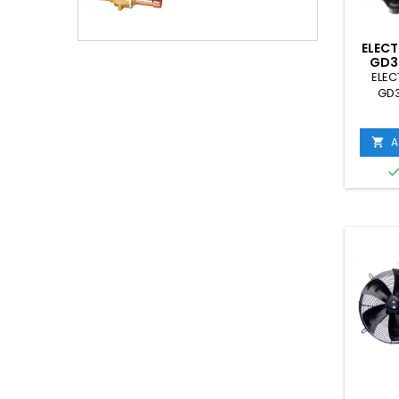
ELECT
GD3
ELEC
GD3
A
