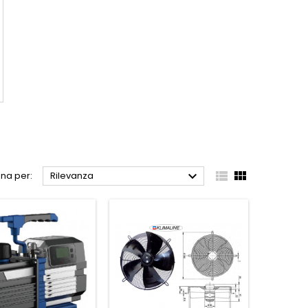



na per:
Rilevanza