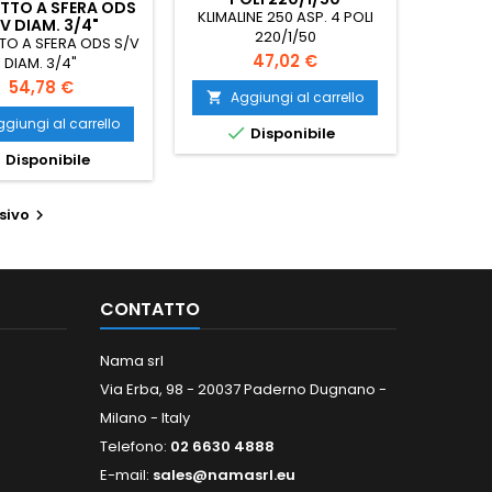
ETTO A SFERA ODS
KLIMALINE 250 ASP. 4 POLI
V DIAM. 3/4"
220/1/50
TO A SFERA ODS S/V
Prezzo
47,02 €
DIAM. 3/4"
Prezzo
54,78 €
Aggiungi al carrello

giungi al carrello

Disponibile

Disponibile
sivo

CONTATTO
Nama srl
Via Erba, 98 - 20037 Paderno Dugnano -
Milano - Italy
Telefono:
02 6630 4888
E-mail:
sales@namasrl.eu