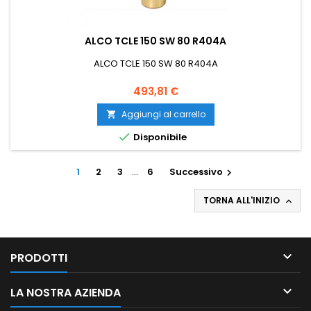
ALCO TCLE 150 SW 80 R404A
ALCO TCLE 150 SW 80 R404A
Prezzo
493,81 €
Aggiungi al carrello


Disponibile
1
2
3
…
6
Successivo

TORNA ALL'INIZIO


PRODOTTI

LA NOSTRA AZIENDA