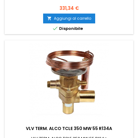
Prezzo
331,34 €
Aggiungi al carrello


Disponibile
VLV TERM. ALCO TCLE 350 MW 55 R134A