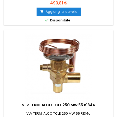
Prezzo
493,81 €
Aggiungi al carrello


Disponibile
VLV TERM. ALCO TCLE 250 MW 55 R134A
VLV TERM. ALCO TCLE 250 MW 55 R134a