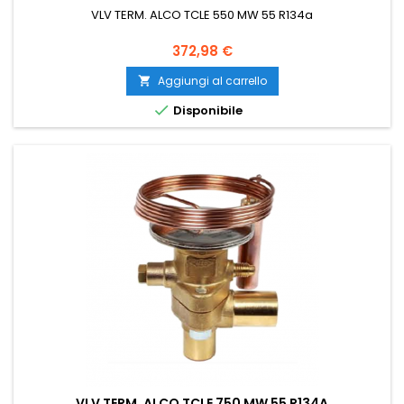
VLV TERM. ALCO TCLE 550 MW 55 R134a
Prezzo
372,98 €
Aggiungi al carrello


Disponibile
VLV TERM. ALCO TCLE 750 MW 55 R134A