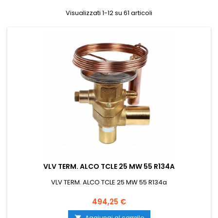
Visualizzati 1-12 su 61 articoli
VLV TERM. ALCO TCLE 25 MW 55 R134A
VLV TERM. ALCO TCLE 25 MW 55 R134a
Prezzo
494,25 €
Aggiungi al carrello
