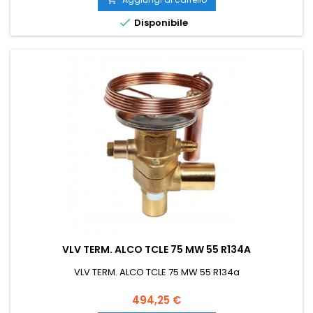

Disponibile
VLV TERM. ALCO TCLE 75 MW 55 R134A
VLV TERM. ALCO TCLE 75 MW 55 R134a
Prezzo
494,25 €