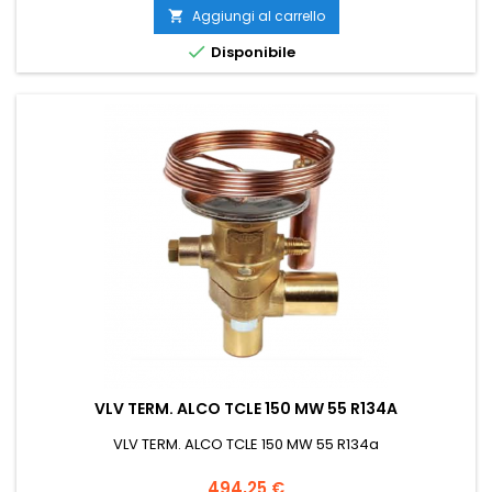
Aggiungi al carrello


Disponibile
VLV TERM. ALCO TCLE 150 MW 55 R134A
VLV TERM. ALCO TCLE 150 MW 55 R134a
Prezzo
494,25 €