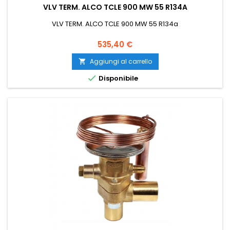
VLV TERM. ALCO TCLE 900 MW 55 R134A
VLV TERM. ALCO TCLE 900 MW 55 R134a
Prezzo
535,40 €
Aggiungi al carrello


Disponibile