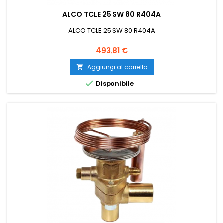
ALCO TCLE 25 SW 80 R404A
ALCO TCLE 25 SW 80 R404A
Prezzo
493,81 €
Aggiungi al carrello


Disponibile