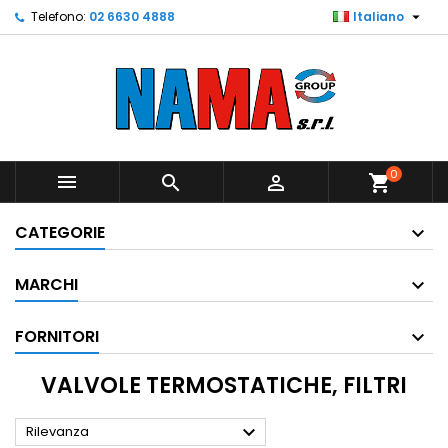

Telefono:
02 6630 4888
Italiano
0



shopping_cart
CATEGORIE
MARCHI
FORNITORI
VALVOLE TERMOSTATICHE, FILTRI

Rilevanza