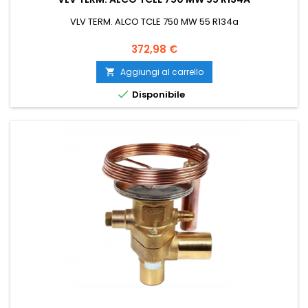
VLV TERM. ALCO TCLE 750 MW 55 R134a
Prezzo
372,98 €
Aggiungi al carrello


Disponibile