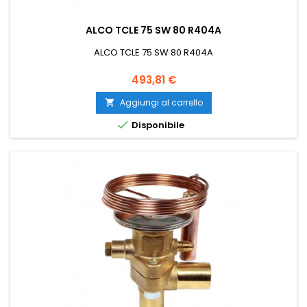
ALCO TCLE 75 SW 80 R404A
ALCO TCLE 75 SW 80 R404A
Prezzo
493,81 €
Aggiungi al carrello


Disponibile