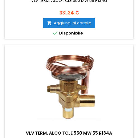
VLV TERM. ALCO TCLE 350 MW 55 R134a
Prezzo
331,34 €
Aggiungi al carrello


Disponibile
VLV TERM. ALCO TCLE 550 MW 55 R134A