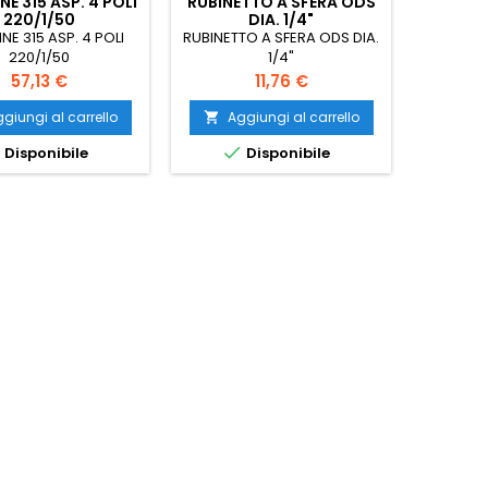
NE 315 ASP. 4 POLI
RUBINETTO A SFERA ODS
220/1/50
DIA. 1/4"
INE 315 ASP. 4 POLI
RUBINETTO A SFERA ODS DIA.
220/1/50
1/4"
Prezzo
Prezzo
57,13 €
11,76 €
giungi al carrello
Aggiungi al carrello



Disponibile
Disponibile