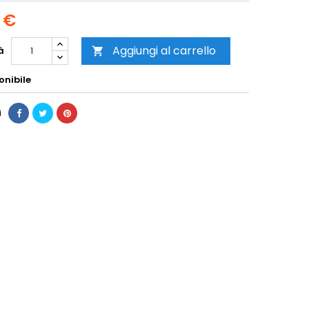
 €
Aggiungi al carrello
à

onibile
i