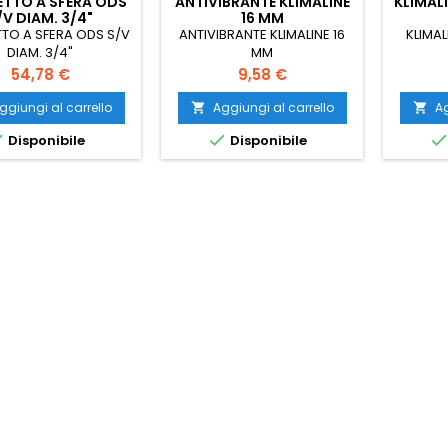
ETTO A SFERA ODS
ANTIVIBRANTE KLIMALINE
KLIMALI
/V DIAM. 3/4"
16 MM
TTO A SFERA ODS S/V
ANTIVIBRANTE KLIMALINE 16
KLIMAL
DIAM. 3/4"
MM
Prezzo
Prezzo
54,78 €
9,58 €
ggiungi al carrello
Aggiungi al carrello
Ag




Disponibile
Disponibile