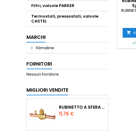
RUBIN
S
Filtri, valvole PARKER
RUBINE
Termostati, pressostati, valvole
CASTEL
A

MARCHI
Klimaline
FORNITORI
Nessun fornitore
MIGLIORI VENDITE
RUBINETTO A SFERA ODS DIA. 1/4"
Prezzo
11,76 €