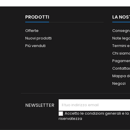
PRODOTTI
LA NOS
Offerte
Consegn
Nuovi prodotti
Note lega
Più venduti
Termini e
Chi siam
Pagament
Contatta
Mappa de
Negozi
NEWSLETTER
Accetto le condizioni generali e la 
riservatezza