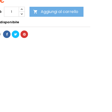
 €
Aggiungi al carrello
à

disponibile
i