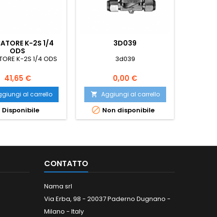
CATORE K-2S 1/4
3D039
FILTR
ODS
TORE K-2S 1/4 ODS
3d039
FILTRO 
Prezzo
Prezzo
41,65 €
0,00 €
giungi al carrello
Aggiungi al carrello
Ag





Disponibile
Non disponibile
CONTATTO
Nama srl
Via Erba, 98 - 20037 Paderno Dugnano -
Milano - Italy