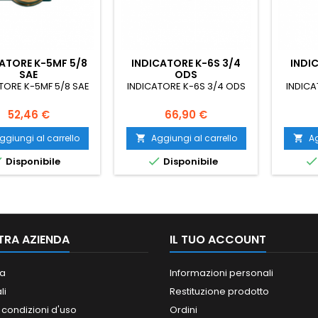
ATORE K-5MF 5/8
INDICATORE K-6S 3/4
INDI
SAE
ODS
TORE K-5MF 5/8 SAE
INDICATORE K-6S 3/4 ODS
INDICA
Prezzo
Prezzo
52,46 €
66,90 €
ggiungi al carrello
Aggiungi al carrello
Ag




Disponibile
Disponibile
TRA AZIENDA
IL TUO ACCOUNT
a
Informazioni personali
li
Restituzione prodotto
 condizioni d'uso
Ordini