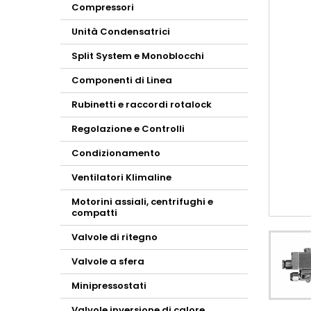
Compressori
Unità Condensatrici
Split System e Monoblocchi
Componenti di Linea
Rubinetti e raccordi rotalock
Regolazione e Controlli
Condizionamento
Ventilatori Klimaline
Motorini assiali, centrifughi e
compatti
Valvole di ritegno
Valvole a sfera
Minipressostati
Valvole inversione di calore