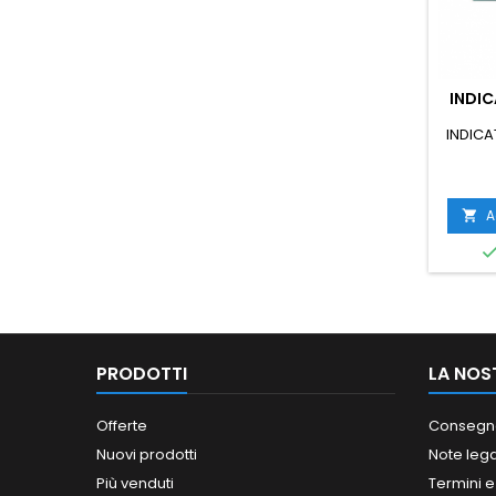
INDIC
INDICA
A

PRODOTTI
LA NOS
Offerte
Consegn
Nuovi prodotti
Note lega
Più venduti
Termini e