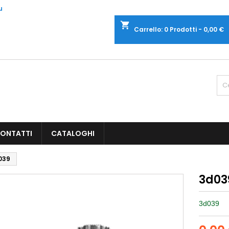
u
shopping_cart
Carrello:
0
Prodotti - 0,00 €
ONTATTI
CATALOGHI
039
3d03
3d039