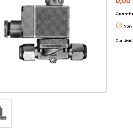
0,00
Quantit

Non 
Condivid