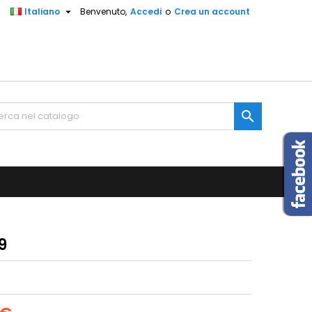

Italiano
Benvenuto,
Accedi
o
Crea un account

9