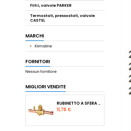
Filtri, valvole PARKER
Termostati, pressostati, valvole
CASTEL
MARCHI
Klimaline
FORNITORI
Nessun fornitore
MIGLIORI VENDITE
RUBINETTO A SFERA ODS DIA. 1/4"
Prezzo
11,76 €